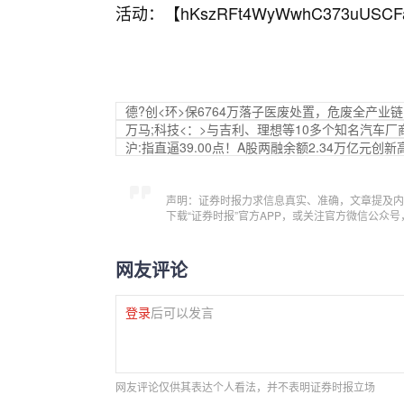
活动：【
hKszRFt4WyWwhC373uUSCF
德?创<环>保6764万落子医废处置，危废全产业
万马;科技<：>与吉利、理想等10多个知名汽车
沪:指直逼39.00点！A股两融余额2.34万亿元创新
声明：证券时报力求信息真实、准确，文章提及内
下载“证券时报”官方APP，或关注官方微信公众
网友评论
登录
后可以发言
网友评论仅供其表达个人看法，并不表明证券时报立场