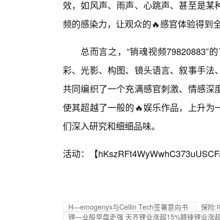
效，如风声、雨声、心跳声、甚至是某种
频的感染力，让观众的🔥感官体验得到
总而言之，“销魂视频7982088
彩、光影、构图、镜头语言、叙事手法
共同编织了一个充满感官刺激、情感深
使其超越了一般的🔥娱乐作品，上升为
们深入研究和细细品味。
活动：【
hKszRFt4WyWwhC373uUSCF
H—emogenyx与Cellin Tech签署意向书
保险:
锂—业股早盘走强 天齐锂业涨超15%赣锋锂业涨超