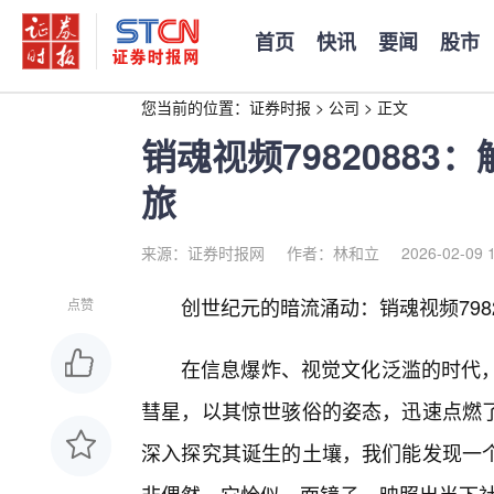
首页
快讯
要闻
股市
您当前的位置：
证券时报
>
公司
>
正文
销魂视频7982088
旅
来源：证券时报网
作者：林和立
2026-02-09 
创世纪元的暗流涌动：销魂视频7982
点赞
在信息爆炸、视觉文化泛滥的时代，“
彗星，以其惊世骇俗的姿态，迅速点燃
深入探究其诞生的土壤，我们能发现一