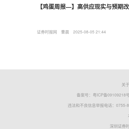
【鸡蛋周报—】高供应现实与预期改
证券时报网
曹晨
2025-08-05 21:44
关
备案号：
粤ICP备09109218
违法和不良信息举报电话：0755-83
深圳证券