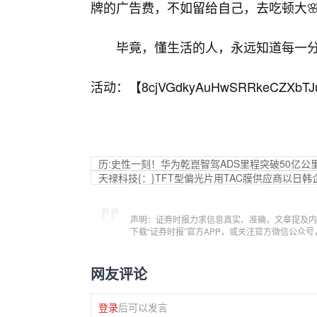
牌的广告费，不如留给自己，去吃顿大
毕竟，懂生活的人，永远知道每一
活动：【
8cjVGdkyAuHwSRRkeCZXbTJ
历:史性一刻！华为乾崑智驾ADS里程突破50亿公
天禄科技{：}TFT型偏光片用TAC膜供应商以日韩
声明：证券时报力求信息真实、准确，文章提及内
下载“证券时报”官方APP，或关注官方微信公众
网友评论
登录
后可以发言