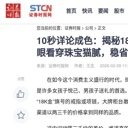
首页
快讯
要闻
股市
您当前的位置：
证券时报
>
公司
>
正文
10秒详论成色：揭秘18k
眼看穿珠宝猫腻，稳省3
来源：证券时报网
作者：王志
2026-02-09 11
在如今这个消费主义盛行的时代，珠
点赞
是许多女孩子悦己、男孩子送礼的首选
“18K金”旗号的戒指或项链，大牌柜
渠道以两三千的价格拿到同样的品质。