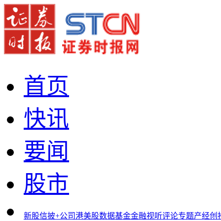
首页
快讯
要闻
股市
新股
信披+
公司
港美股
数据
基金
金融
视听
评论
专题
产经
创