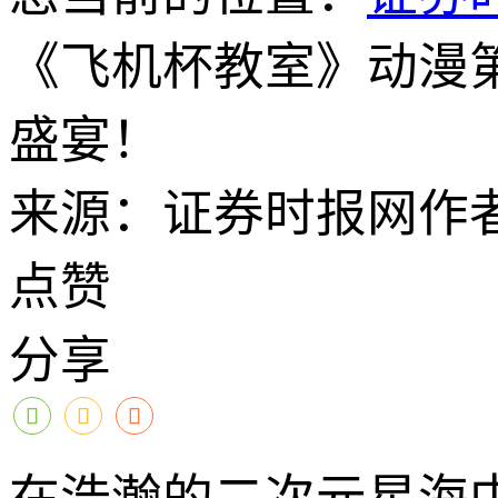
《飞机杯教室》动漫
盛宴！
来源：证券时报网
作
点赞
分享