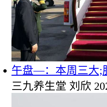
午盘—：本周三大;
三九养生堂
刘欣
20