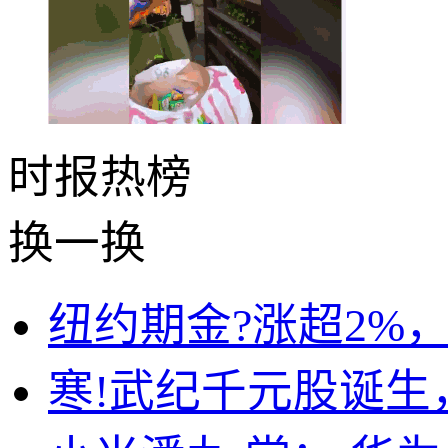
时报
热榜
换一换
纽约期金?涨超2%，
寒!武纪千元股诞生