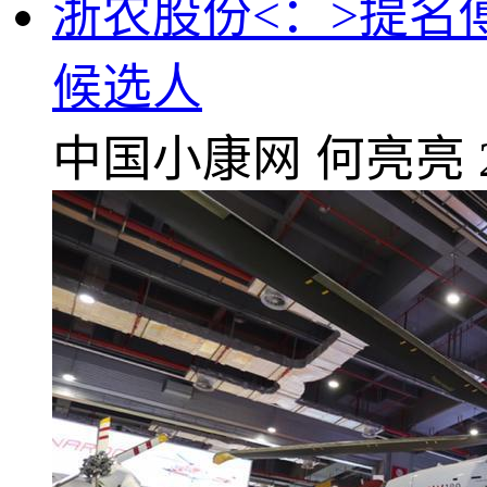
浙农股份<：>提
候选人
中国小康网
何亮亮