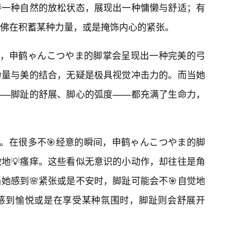
持一种自然的放松状态，展现出一种慵懒与舒适；有
佛在积蓄某种力量，或是掩饰内心的紧张。
中，申鹤ゃんこつやま的脚掌会呈现出一种完美的弓
力量与美的结合，无疑是极具视觉冲击力的。而当她
——脚趾的舒展、脚心的弧度——都充满了生命力，
作。在很多不🎯经意的瞬间，申鹤ゃんこつやま的脚
地💡瘙痒。这些看似无意识的小动作，却往往是角
她感到🌸紧张或是不安时，脚趾可能会不🎯自觉地
感到愉悦或是在享受某种氛围时，脚趾则会舒展开