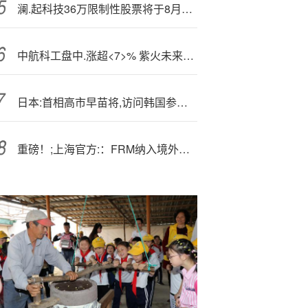
澜.起科技36万限制性股票将于8月12日上市流通
中航科工盘中.涨超<7>% 紫火未来飞行器概念机亮相直博会
日本:首相高市早苗将,访问韩国参加APEC峰会
重磅！;上海官方:：FRM纳入境外职业资格证书认可清单，可享落户加分与高额补贴！