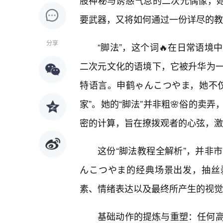
股神秘与诱惑气息的二次元偶像，她
要武器，又将如何通过一份详尽的教
分享
“脚法”，这个词🔥在日常语
二次元文化的语境下，它被升华为
特语言。申鹤ゃんこつやま，她不仅
家”。她的“脚法”并非粗🌸俗的卖
密的计算，旨在撩拨观者的心弦，激
这份“脚法教程全解析”，并非
んこつやま的经典场景出发，抽丝剥
素、情绪表达以及最终所产生的视觉
基础动作的提炼与重塑：任何