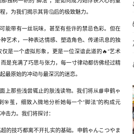
那独树一帜的“脚法”，是如何成为她俘获人心的重
程，为我们揭示其背🤔后的极致魅力。
境中可能带有一丝玩味，甚至有些许的禁忌色彩。但在
一种艺术，一种表达情感、塑造角色、传递讯息的独
仅是一个虚拟形象，更是一位深谙此道的🔥“艺术
弄，而是充满了巧思与张力，每一寸律动都仿佛经过精
起最原始的冲动与最深沉的迷恋。
市面上那些浅尝辄止的肤浅读物。我们将从📘申鹤ゃ
🎯茧，细致入微地分析她每一个“脚法”的构成元
冲击力。我们将探讨：
高超的技巧都离不开扎实的基础。申鹤ゃんこつやま