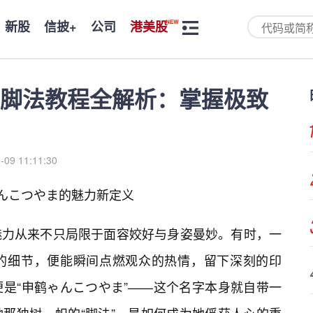
新股
信披+
公司
港美股
脚法教程全解析：掌握极致
-09 11:11:30
ゃんこつやま的魅力新定义
魅力从来不只局限于面容姣好与身姿曼妙。有时，一
的细节，便能瞬间点燃观众的热情，留下深刻的印
是“申鹤ゃんこつやま”——这个名字本身就自带一