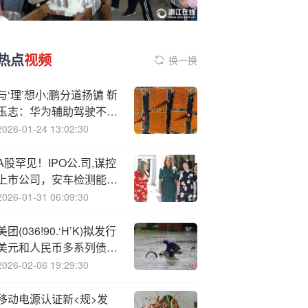
热点
视频
换一换
与‘理’想小;鹏分道扬镳 靳
玉志：华为辅助驾驶不会
走VLA路径
2026-01-24 13:02:30
A股罕见！IPO公.司,谋控
上市公司，安车检测能否
终结连亏？
2026-01-31 06:09:30
美团(036!90.‘H’K)拟发行
美元和人民币多系列债
券，今日起召开投资者电
2026-02-06 19:29:30
话会议
移动电源认证新<规>发