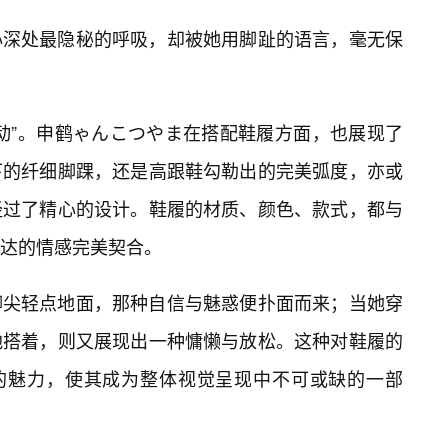
心深处最隐秘的呼吸，却被她用脚趾的语言，毫无保
动”。申鹤ゃんこつやま在搭配鞋履方面，也展现了
下的纤细脚踝，还是高跟鞋勾勒出的完美弧度，亦或
经过了精心的设计。鞋履的材质、颜色、款式，都与
达的情感完美契合。
脚尖轻点地面，那种自信与魅惑便扑面而来；当她穿
地搭着，则又展现出一种慵懒与放松。这种对鞋履的
”的魅力，使其成为整体视觉呈现中不可或缺的一部