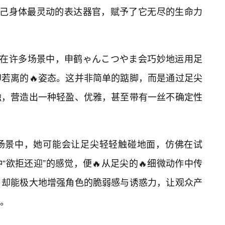
自己身体最灵动的表达器官，赋予了它无尽的生命力
。在许多场景中，申鹤ゃんこつやま会巧妙地运用足
若离的🔥姿态。这并非简单的踮脚，而是通过足尖
触，营造出一种轻盈、优雅，甚至带有一丝不确定性
场景中，她可能会让足尖轻轻触碰地面，仿佛在试
欲拒还迎”的感觉，便🔥从足尖的🔥细微动作中传
，却能极大地增强角色的脆弱感与诱惑力，让观众产
。