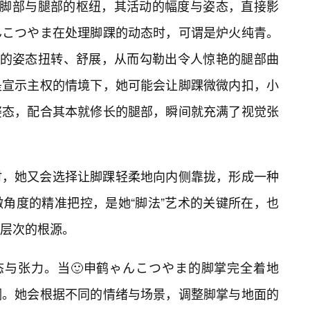
连接脚部与腿部的枢纽，其活动的幅度与姿态，直接影
んこつやま在处理脚踝的动态时，可谓是炉火纯青。
”的姿态扭转、舒展，从而勾勒出令人惊艳的腿部曲
是宣示主权的情境下，她可能会让脚踝微微内扣，小
姿态，配合其本就修长的腿部，瞬间就充满了视觉张
时，她又会选择让脚踝轻柔地向内侧靠拢，形成一种
角度的精准把控，是她“脚法”艺术的关键所在，也
层次的根源。
态与张力。当🙂申鹤ゃんこつやま的脚掌完全着地
调。她会根据不同的情绪与场景，调整脚掌与地面的