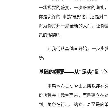
一场视觉的盛宴，一次感官的洗礼
你是资深的“申鹤”爱好者，还是对
将为你打开一扇全新的大门，让你重
己的“秘籍”。
让我们从基础🔥开始，一步步
纱。
基础的颠覆——从“足尖”到“心
申鹤ゃんこつやま之所以能在众
份功劳并非凭空而来，而是建立在
到，角色在行走、站立、甚至是简