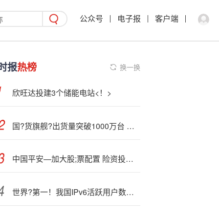
公众号
电子报
客户端
时报
热榜
换一换
欣旺达投建3个储能电站<！>
国?货旗舰?出货量突破1000万台 苹果机皇沦为百元机果粉直呼心碎！
中国平安—加大股;票配置 险资投资规模较年初增长8.2%达6.2万亿元
世界?第一！我国IPv6活跃用户数达8.65亿