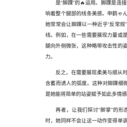
是“脚踝”的🔥运用。脚踝是
响着整个腿部的线条美感。申鹤ゃ
她常常会让脚踝以一种近乎“反常规
线。例如，在一些需要展现力量或
腿向外侧微张，这种略带攻击性的
力。
反之，在需要展现柔美与顺从
含蓄而诱人的弧度。这种对脚踝细微
是她能将简单的站姿赋予如此多情感
再者，让我们探讨“脚掌”的形
时，她同样不会让这一动作变得单