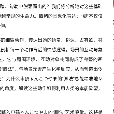
踩踏、勾勒中脱颖而出的？我们将分析她对这些基础
越常规的生命力。情绪的具象化表达：“脚”不仅仅
延伸。
部的细微动作，传达出她的娇羞、挑逗、占有欲，甚
入剖析每一个动作背后的情感逻辑。场景的互动与氛
存在，它与周围环境、互动对象共同构成了完整的画
“脚法”，与场景元素产生化学反应，从而营造出令
：为什么申鹤ゃんこつやま的“脚法”总能精准地💡
学的角度，解读这些动作如何利用人类的本能欲望，
踏入申鹤ゃんこつやま的“脚法”艺术殿堂。这将是