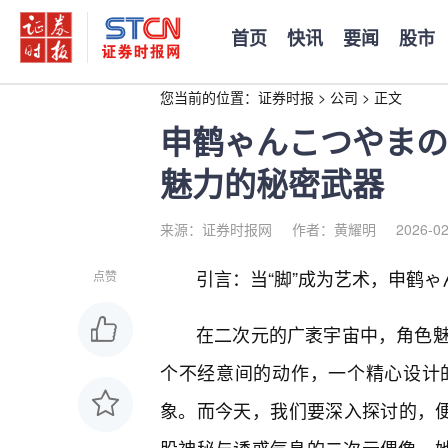
首页
快讯
要闻
股市
您当前的位置：
证券时报
>
公司
>
正文
申鹤ゃんこつやまの
魅力的秘密武器
来源：证券时报网
作者：黄耀明
2026-02
引言：当“脚”成为艺术，申鹤
点赞
在二次元的广袤宇宙中，角色
个不经意间的动作，一个精心设计
象。而今天，我们要深入探讨的，便