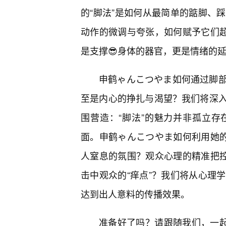
的“脚法”是如何从最简单的踮脚、
动作的微调与夸张，如何赋予它们超
是支撑😎身体的器官，更是情绪的
申鹤ゃんこつやま如何通过脚
至是内心的挣扎与渴望？我们将深
围营造：“脚法”的魅力并非孤立
面。申鹤ゃんこつやま如何利用她的
人窒息的氛围？观众心理的精准把控
击中观众的“痒点”？我们将从心理
达到出人意料的传播效果。
准备好了吗？请跟随我们，一起